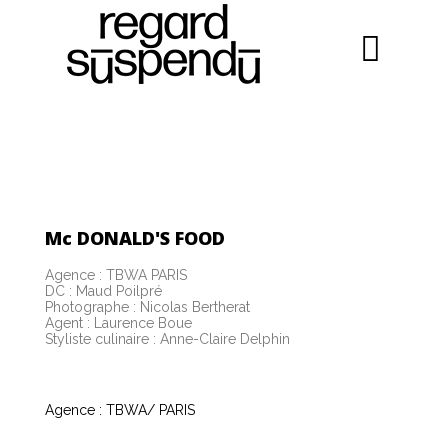
Mc DONALD'S FOOD
Agence : TBWA PARIS
DC : Maud Poilpré
Photographe : Nicolas Bertherat
Agent : Laurence Boue
Styliste culinaire : Anne-Claire Delphin
Agence : TBWA/ PARIS