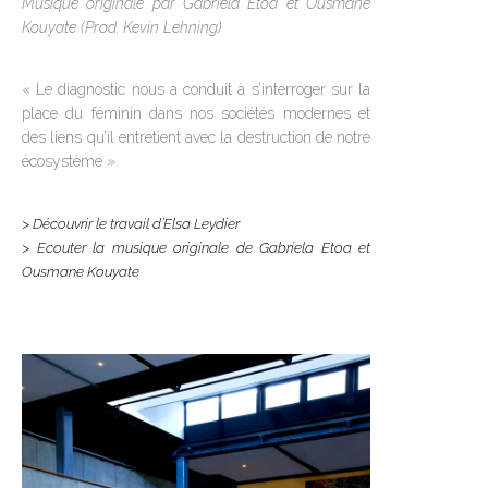
Musique originale par Gabriela Etoa et Ousmane
Kouyate (Prod. Kevin Lehning)
« Le diagnostic nous a conduit à s’interroger sur la
place du féminin dans nos sociétés modernes et
des liens qu’il entretient avec la destruction de notre
écosystème ».
> Découvrir le travail d’Elsa Leydier
> Ecouter la musique originale de Gabriela Etoa et
Ousmane Kouyate