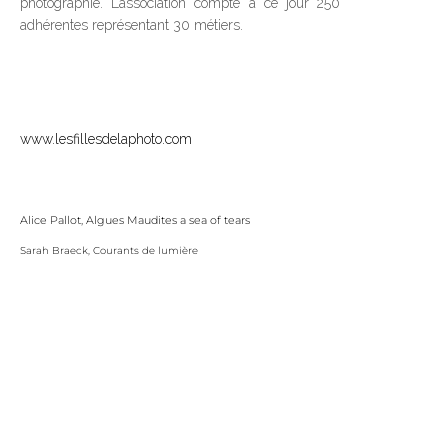
photographie. L’association compte à ce jour 250
adhérentes représentant 30 métiers.
www.lesfillesdelaphoto.com
Alice Pallot, Algues Maudites a sea of tears
Sarah Braeck, Courants de lumière