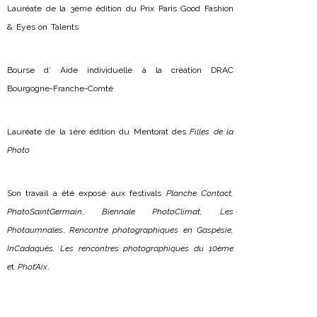
Lauréate de la 3ème édition du Prix Paris Good Fashion
& Eyes on Talents
Bourse d’ Aide individuelle à la création DRAC
Bourgogne-Franche-Comté
Lauréate de la 1ère édition du Mentorat des
Filles de la
Photo
Son travail a été exposé aux festivals
Planche Contact,
PhotoSaintGermain
,
Biennale PhotoClimat,
Les
Photaumnales
,
Rencontre photographiques en Gaspésie,
InCadaquès, Les rencontres photographiques du 10ème
e
t
Phot’Aix
.